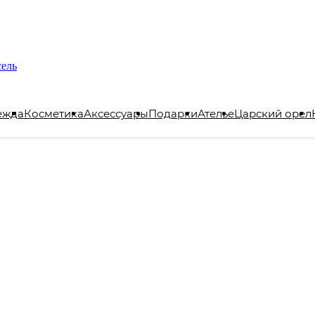
сель
ежда
Косметика
Аксессуары
Подарки
Ателье
Царский орел