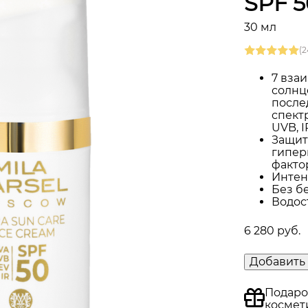
SPF 5
30 мл
(2
7 вза
солнц
после
спект
UVB, I
Защит
гипер
факто
Интен
Без б
Водос
6 280 руб.
Добавить 
Подаро
космет