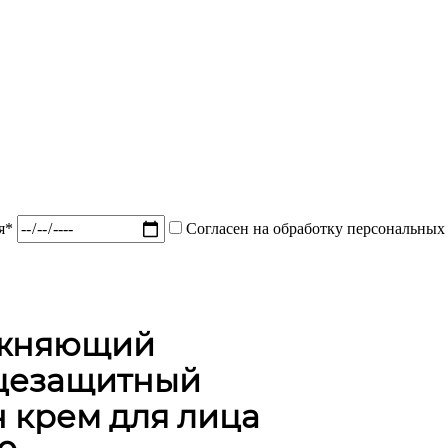
ия*
Согласен на обработку персональных
жняющий
цезащитный
 крем для лица