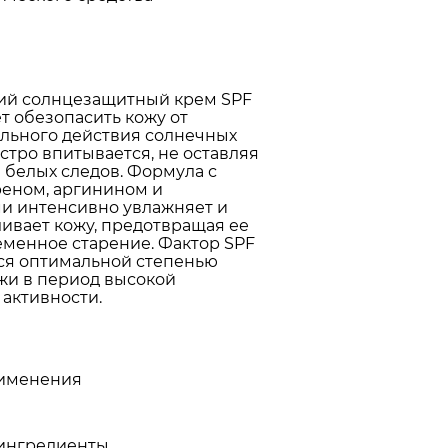
ий солнцезащитный крем SPF
т обезопасить кожу от
льного действия солнечных
стро впитывается, не оставляя
 белых следов. Формула с
еном, аргинином и
и интенсивно увлажняет и
ивает кожу, предотвращая ее
менное старение. Фактор SPF
тся оптимальной степенью
жи в период высокой
активности.
именения
ингредиенты