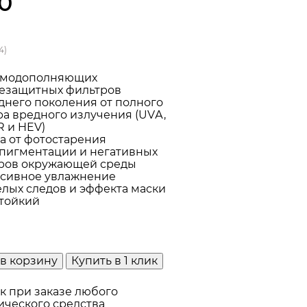
0
4)
имодополняющих
езащитных фильтров
днего поколения от полного
ра вредного излучения (UVА,
R и HEV)
а от фотостарения
пигментации и негативных
ров окружающей среды
сивное увлажнение
елых следов и эффекта маски
тойкий
в корзину
Купить в 1 клик
к при заказе любого
ического средства