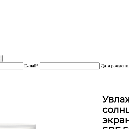
р
E-mail*
Дата рожден
Увла
солн
экран