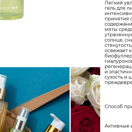
Легкий ув
гель для л
интенсивно
принятия 
содержани
мяты средс
утраченну
солнце, с
стянутость
освежает 
биофуллер
гиалуронов
регенерац
и эластичн
сухость и 
преждевре
Способ пр
Активные 