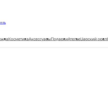
сель
ежда
Косметика
Аксессуары
Подарки
Ателье
Царский орел