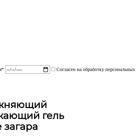
ия*
Согласен на обработку персональных
жняющий
жающий гель
 загара