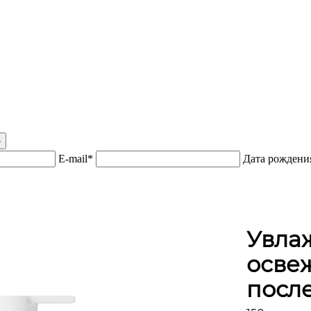
р
E-mail*
Дата рожден
Увла
осве
после