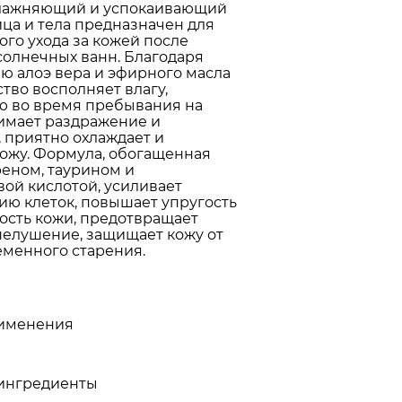
лажняющий и успокаивающий
ица и тела предназначен для
го ухода за кожей после
солнечных ванн. Благодаря
ю алоэ вера и эфирного масла
тво восполняет влагу,
ю во время пребывания на
нимает раздражение и
, приятно охлаждает и
кожу. Формула, обогащенная
еном, таурином и
ой кислотой, усиливает
ию клеток, повышает упругость
ость кожи, предотвращает
шелушение, защищает кожу от
менного старения.
именения
ингредиенты