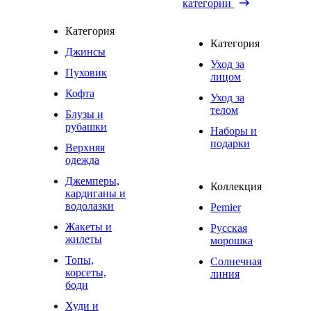
категории
Категория
Категория
Джинсы
Уход за
Пуховик
лицом
Кофта
Уход за
телом
Блузы и
рубашки
Наборы и
подарки
Верхняя
одежда
Джемперы,
Коллекция
кардиганы и
водолазки
Pemier
Жакеты и
Русская
жилеты
морошка
Топы,
Солнечная
корсеты,
линия
боди
Худи и