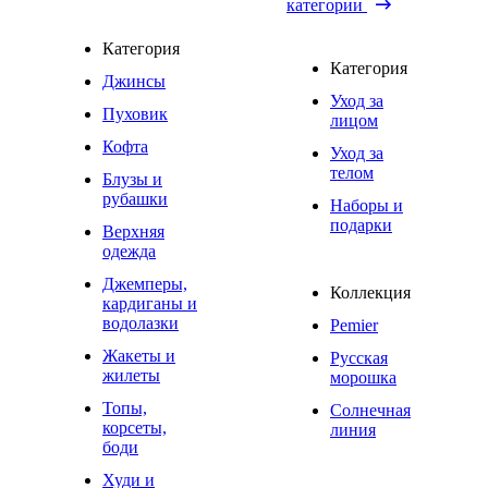
категории
Категория
Категория
Джинсы
Уход за
Пуховик
лицом
Кофта
Уход за
телом
Блузы и
рубашки
Наборы и
подарки
Верхняя
одежда
Джемперы,
Коллекция
кардиганы и
водолазки
Pemier
Жакеты и
Русская
жилеты
морошка
Топы,
Солнечная
корсеты,
линия
боди
Худи и