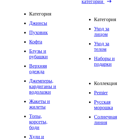
категории
Категория
Категория
Джинсы
Уход за
Пуховик
лицом
Кофта
Уход за
телом
Блузы и
рубашки
Наборы и
подарки
Верхняя
одежда
Джемперы,
Коллекция
кардиганы и
водолазки
Pemier
Жакеты и
Русская
жилеты
морошка
Топы,
Солнечная
корсеты,
линия
боди
Худи и