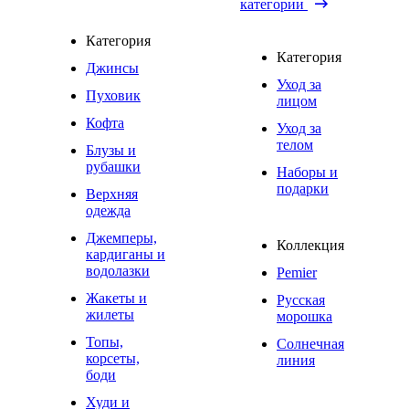
категории
Категория
Категория
Джинсы
Уход за
Пуховик
лицом
Кофта
Уход за
телом
Блузы и
рубашки
Наборы и
подарки
Верхняя
одежда
Джемперы,
Коллекция
кардиганы и
водолазки
Pemier
Жакеты и
Русская
жилеты
морошка
Топы,
Солнечная
корсеты,
линия
боди
Худи и