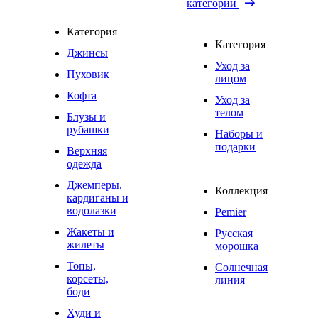
категории
Категория
Категория
Джинсы
Уход за
Пуховик
лицом
Кофта
Уход за
телом
Блузы и
рубашки
Наборы и
подарки
Верхняя
одежда
Джемперы,
Коллекция
кардиганы и
водолазки
Pemier
Жакеты и
Русская
жилеты
морошка
Топы,
Солнечная
корсеты,
линия
боди
Худи и