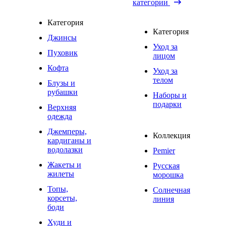
категории
Категория
Категория
Джинсы
Уход за
Пуховик
лицом
Кофта
Уход за
телом
Блузы и
рубашки
Наборы и
подарки
Верхняя
одежда
Джемперы,
Коллекция
кардиганы и
водолазки
Pemier
Жакеты и
Русская
жилеты
морошка
Топы,
Солнечная
корсеты,
линия
боди
Худи и