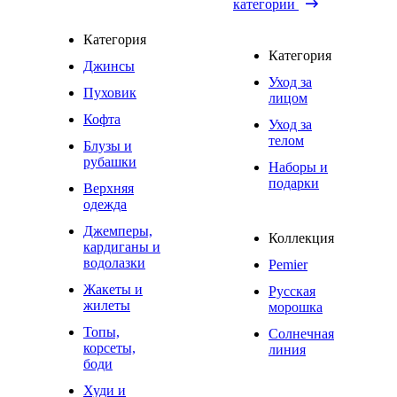
категории
Категория
Категория
Джинсы
Уход за
Пуховик
лицом
Кофта
Уход за
телом
Блузы и
рубашки
Наборы и
подарки
Верхняя
одежда
Джемперы,
Коллекция
кардиганы и
водолазки
Pemier
Жакеты и
Русская
жилеты
морошка
Топы,
Солнечная
корсеты,
линия
боди
Худи и