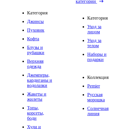
категории
Категория
Категория
Джинсы
Уход за
Пуховик
лицом
Кофта
Уход за
телом
Блузы и
рубашки
Наборы и
подарки
Верхняя
одежда
Джемперы,
Коллекция
кардиганы и
водолазки
Pemier
Жакеты и
Русская
жилеты
морошка
Топы,
Солнечная
корсеты,
линия
боди
Худи и