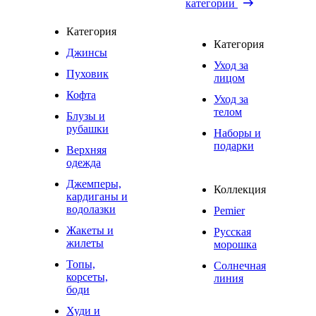
категории
Категория
Категория
Джинсы
Уход за
Пуховик
лицом
Кофта
Уход за
телом
Блузы и
рубашки
Наборы и
подарки
Верхняя
одежда
Джемперы,
Коллекция
кардиганы и
водолазки
Pemier
Жакеты и
Русская
жилеты
морошка
Топы,
Солнечная
корсеты,
линия
боди
Худи и