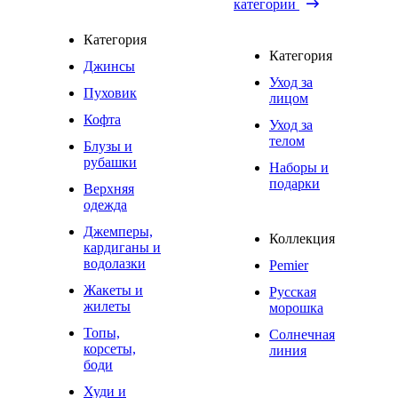
категории
Категория
Категория
Джинсы
Уход за
Пуховик
лицом
Кофта
Уход за
телом
Блузы и
рубашки
Наборы и
подарки
Верхняя
одежда
Джемперы,
Коллекция
кардиганы и
водолазки
Pemier
Жакеты и
Русская
жилеты
морошка
Топы,
Солнечная
корсеты,
линия
боди
Худи и