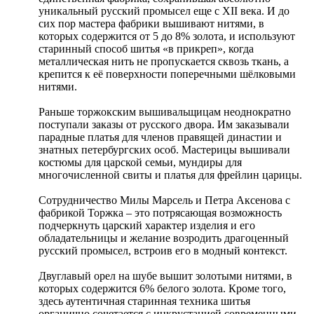
уникальный русский промысел еще с XII века. И до
сих пор мастера фабрики вышивают нитями, в
которых содержится от 5 до 8% золота, и используют
старинный способ шитья «в прикреп», когда
металлическая нить не пропускается сквозь ткань, а
крепится к её поверхности поперечными шёлковыми
нитями.
Раньше торжокским вышивальщицам неоднократно
поступали заказы от русского двора. Им заказывали
парадные платья для членов правящей династии и
знатных петербургских особ. Мастерицы вышивали
костюмы для царской семьи, мундиры для
многочисленной свиты и платья для фрейлин царицы.
Сотрудничество Милы Марсель и Петра Аксенова с
фабрикой Торжка – это потрясающая возможность
подчеркнуть царский характер изделия и его
обладательницы и желание возродить драгоценный
русский промысел, встроив его в модный контекст.
Двуглавый орел на шубе вышит золотыми нитями, в
которых содержится 6% белого золота. Кроме того,
здесь аутентичная старинная техника шитья
органично сочетается с инкрустацией современными