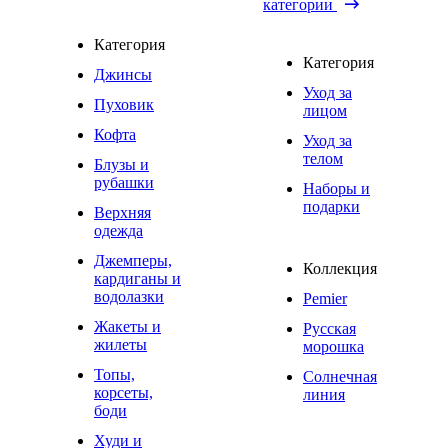
категории
Категория
Категория
Джинсы
Уход за
Пуховик
лицом
Кофта
Уход за
телом
Блузы и
рубашки
Наборы и
подарки
Верхняя
одежда
Джемперы,
Коллекция
кардиганы и
водолазки
Pemier
Жакеты и
Русская
жилеты
морошка
Топы,
Солнечная
корсеты,
линия
боди
Худи и