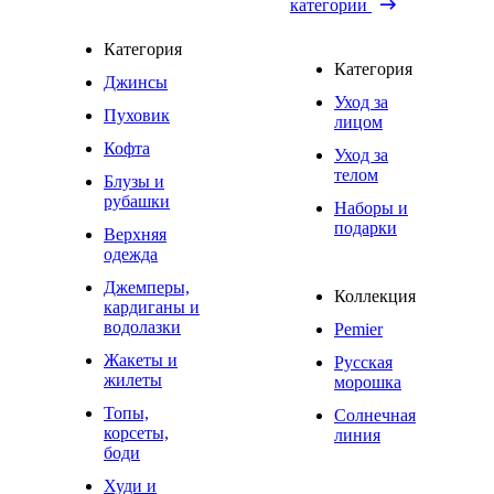
категории
Категория
Категория
Джинсы
Уход за
Пуховик
лицом
Кофта
Уход за
телом
Блузы и
рубашки
Наборы и
подарки
Верхняя
одежда
Джемперы,
Коллекция
кардиганы и
водолазки
Pemier
Жакеты и
Русская
жилеты
морошка
Топы,
Солнечная
корсеты,
линия
боди
Худи и