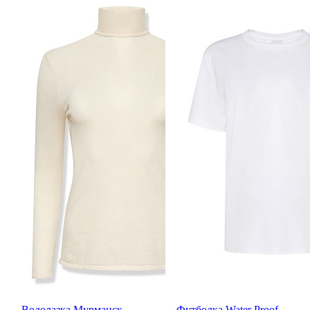
Водолазка Мурманск
Футболка Water Proof