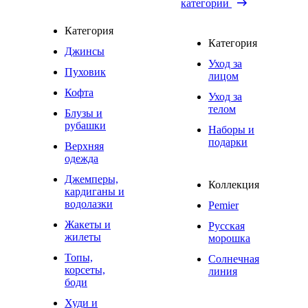
категории
Категория
Категория
Джинсы
Уход за
Пуховик
лицом
Кофта
Уход за
телом
Блузы и
рубашки
Наборы и
подарки
Верхняя
одежда
Джемперы,
Коллекция
кардиганы и
водолазки
Pemier
Жакеты и
Русская
жилеты
морошка
Топы,
Солнечная
корсеты,
линия
боди
Худи и