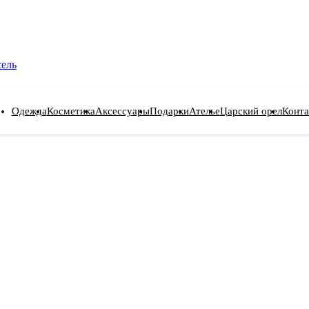
сель
Одежда
Косметика
Аксессуары
Подарки
Ателье
Царский орел
Конта