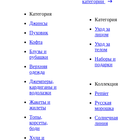
категории
Категория
Категория
Джинсы
Уход за
Пуховик
лицом
Кофта
Уход за
телом
Блузы и
рубашки
Наборы и
подарки
Верхняя
одежда
Джемперы,
Коллекция
кардиганы и
водолазки
Pemier
Жакеты и
Русская
жилеты
морошка
Топы,
Солнечная
корсеты,
линия
боди
Худи и